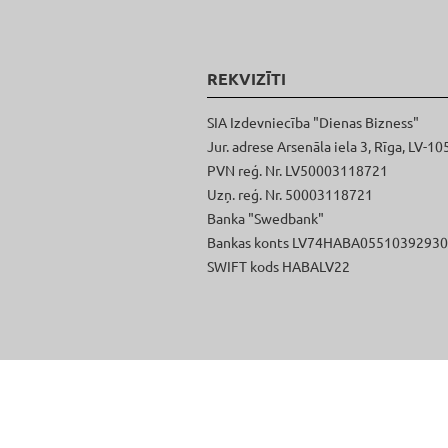
REKVIZĪTI
SIA Izdevniecība "Dienas Bizness"
Jur. adrese Arsenāla iela 3, Rīga, LV-10
PVN reģ. Nr. LV50003118721
Uzņ. reģ. Nr. 50003118721
Banka "Swedbank"
Bankas konts LV74HABA0551039293
SWIFT kods HABALV22