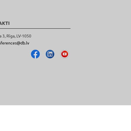
AKTI
a 3, Rīga, LV-1050
nferences@db.lv