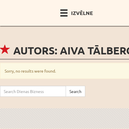
IZVĒLNE
AUTORS:
AIVA TĀLBER
Sorry, no results were found.
Search
Search
for: