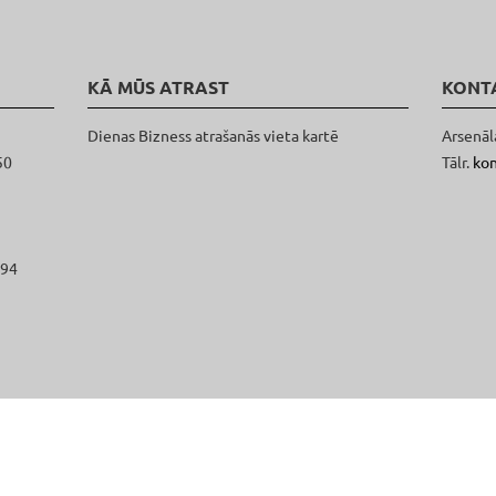
KĀ MŪS ATRAST
KONT
Dienas Bizness atrašanās vieta kartē
Arsenāl
50
Tālr.
ko
094