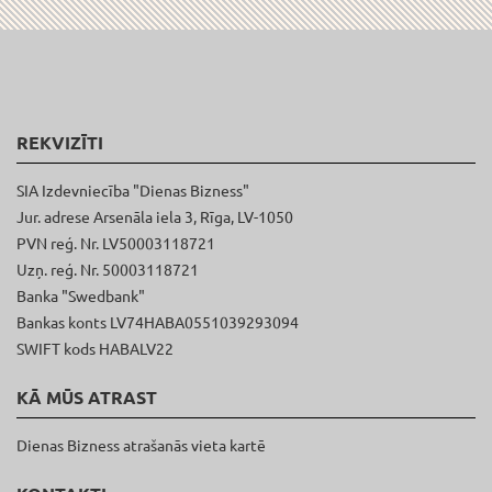
REKVIZĪTI
SIA Izdevniecība "Dienas Bizness"
Jur. adrese Arsenāla iela 3, Rīga, LV-1050
PVN reģ. Nr. LV50003118721
Uzņ. reģ. Nr. 50003118721
Banka "Swedbank"
Bankas konts LV74HABA0551039293094
SWIFT kods HABALV22
KĀ MŪS ATRAST
Dienas Bizness atrašanās vieta kartē