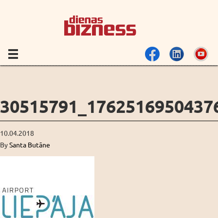
30515791_1762516950437
10.04.2018
By
Santa Butāne