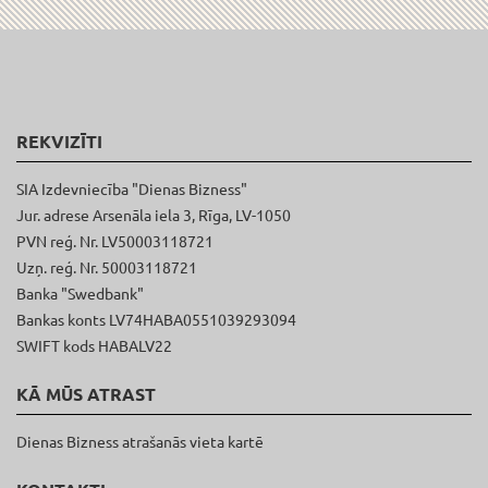
REKVIZĪTI
SIA Izdevniecība "Dienas Bizness"
Jur. adrese Arsenāla iela 3, Rīga, LV-1050
PVN reģ. Nr. LV50003118721
Uzņ. reģ. Nr. 50003118721
Banka "Swedbank"
Bankas konts LV74HABA0551039293094
SWIFT kods HABALV22
KĀ MŪS ATRAST
Dienas Bizness atrašanās vieta kartē