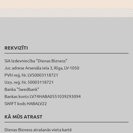
REKVIZĪTI
SIA Izdevniecība "Dienas Bizness"
Jur. adrese Arsenāla iela 3, Rīga, LV-1050
PVN reģ. Nr. LV50003118721
Uzņ. reģ. Nr. 50003118721
Banka "Swedbank"
Bankas konts LV74HABA0551039293094
SWIFT kods HABALV22
KĀ MŪS ATRAST
Dienas Bizness atrašanās vieta kartē