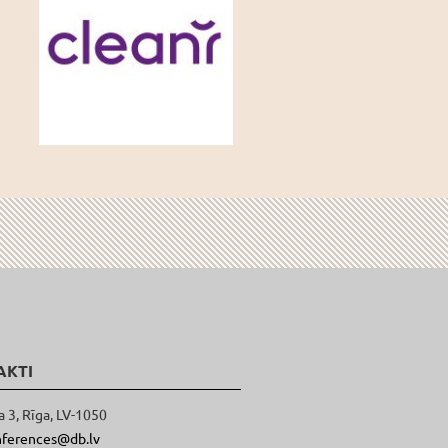
AKTI
a 3, Rīga, LV-1050
nferences@db.lv