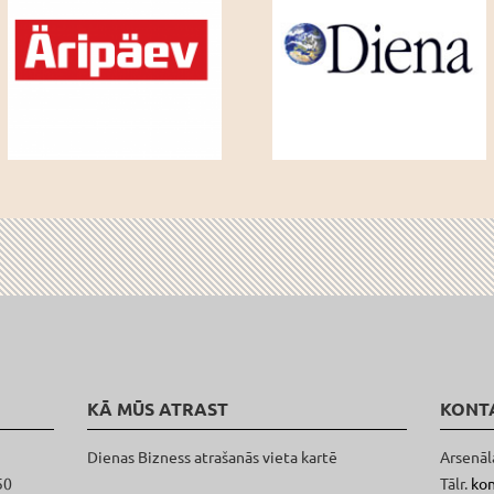
KĀ MŪS ATRAST
KONT
Dienas Bizness atrašanās vieta kartē
Arsenāl
50
Tālr.
ko