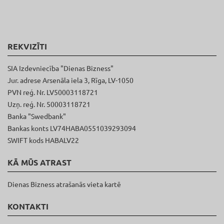
REKVIZĪTI
SIA Izdevniecība "Dienas Bizness"
Jur. adrese Arsenāla iela 3, Rīga, LV-1050
PVN reģ. Nr. LV50003118721
Uzņ. reģ. Nr. 50003118721
Banka "Swedbank"
Bankas konts LV74HABA0551039293094
SWIFT kods HABALV22
KĀ MŪS ATRAST
Dienas Bizness atrašanās vieta kartē
KONTAKTI