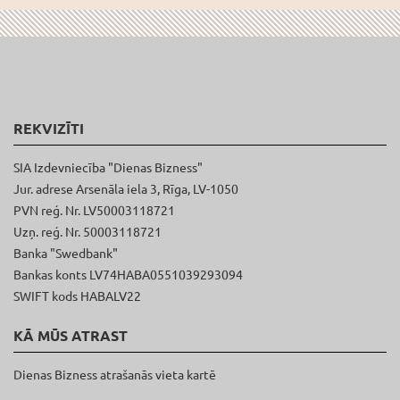
REKVIZĪTI
SIA Izdevniecība "Dienas Bizness"
Jur. adrese Arsenāla iela 3, Rīga, LV-1050
PVN reģ. Nr. LV50003118721
Uzņ. reģ. Nr. 50003118721
Banka "Swedbank"
Bankas konts LV74HABA0551039293094
SWIFT kods HABALV22
KĀ MŪS ATRAST
Dienas Bizness atrašanās vieta kartē