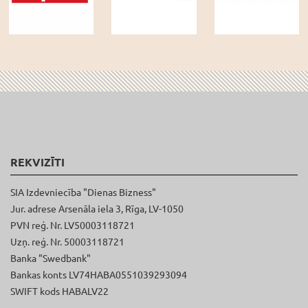
REKVIZĪTI
SIA Izdevniecība "Dienas Bizness"
Jur. adrese Arsenāla iela 3, Rīga, LV-1050
PVN reģ. Nr. LV50003118721
Uzņ. reģ. Nr. 50003118721
Banka "Swedbank"
Bankas konts LV74HABA0551039293094
SWIFT kods HABALV22