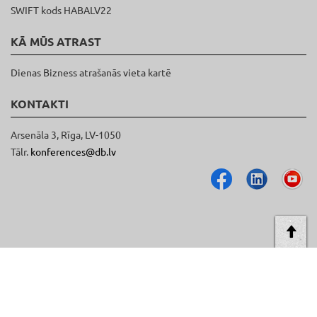
SWIFT kods HABALV22
KĀ MŪS ATRAST
Dienas Bizness atrašanās vieta kartē
KONTAKTI
Arsenāla 3, Rīga, LV-1050
Tālr.
konferences@db.lv
AT