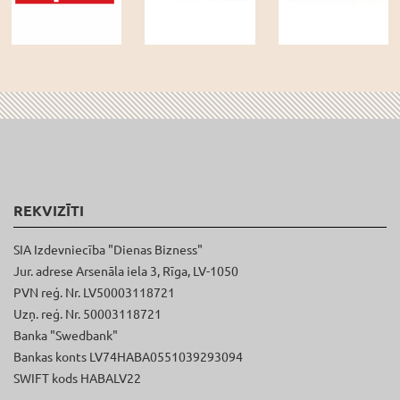
REKVIZĪTI
SIA Izdevniecība "Dienas Bizness"
Jur. adrese Arsenāla iela 3, Rīga, LV-1050
PVN reģ. Nr. LV50003118721
Uzņ. reģ. Nr. 50003118721
Banka "Swedbank"
Bankas konts LV74HABA0551039293094
SWIFT kods HABALV22