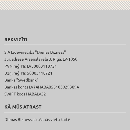
REKVIZĪTI
SIA Izdevniecība "Dienas Bizness"
Jur. adrese Arsenāla iela 3, Rīga, LV-1050
PVN reģ. Nr. LV50003118721
Uzņ. reģ. Nr. 50003118721
Banka "Swedbank"
Bankas konts LV74HABA0551039293094
SWIFT kods HABALV22
KĀ MŪS ATRAST
Dienas Bizness atrašanās vieta kartē