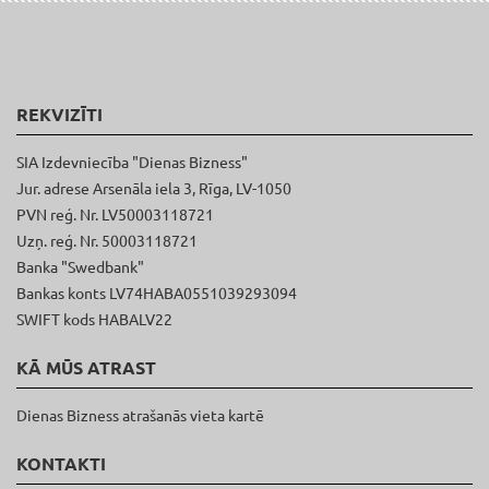
REKVIZĪTI
SIA Izdevniecība "Dienas Bizness"
Jur. adrese Arsenāla iela 3, Rīga, LV-1050
PVN reģ. Nr. LV50003118721
Uzņ. reģ. Nr. 50003118721
Banka "Swedbank"
Bankas konts LV74HABA0551039293094
SWIFT kods HABALV22
KĀ MŪS ATRAST
Dienas Bizness atrašanās vieta kartē
KONTAKTI