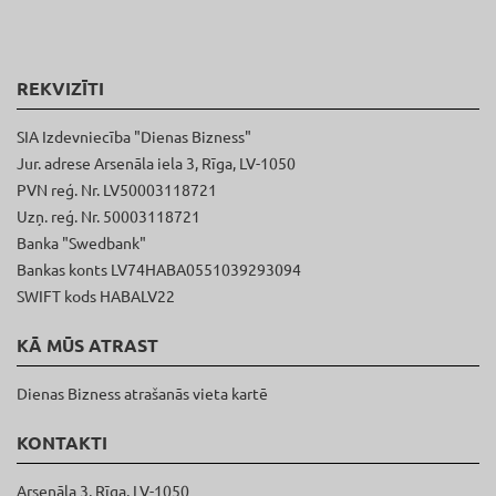
REKVIZĪTI
SIA Izdevniecība "Dienas Bizness"
Jur. adrese Arsenāla iela 3, Rīga, LV-1050
PVN reģ. Nr. LV50003118721
Uzņ. reģ. Nr. 50003118721
Banka "Swedbank"
Bankas konts LV74HABA0551039293094
SWIFT kods HABALV22
KĀ MŪS ATRAST
Dienas Bizness atrašanās vieta kartē
KONTAKTI
Arsenāla 3, Rīga, LV-1050