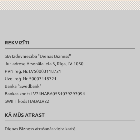
REKVIZĪTI
SIA Izdevniecība "Dienas Bizness"
Jur. adrese Arsenāla iela 3, Rīga, LV-1050
PVN reģ. Nr. LV50003118721
Uzņ. reģ. Nr. 50003118721
Banka "Swedbank"
Bankas konts LV74HABA0551039293094
SWIFT kods HABALV22
KĀ MŪS ATRAST
Dienas Bizness atrašanās vieta kartē