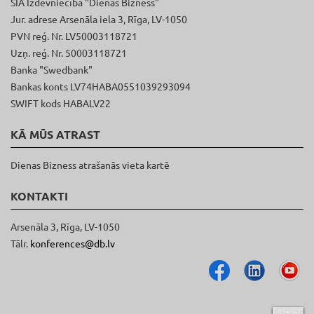
SIA Izdevniecība "Dienas Bizness"
Jur. adrese Arsenāla iela 3, Rīga, LV-1050
PVN reģ. Nr. LV50003118721
Uzņ. reģ. Nr. 50003118721
Banka "Swedbank"
Bankas konts LV74HABA0551039293094
SWIFT kods HABALV22
KĀ MŪS ATRAST
Dienas Bizness atrašanās vieta kartē
KONTAKTI
Arsenāla 3, Rīga, LV-1050
Tālr.
konferences@db.lv