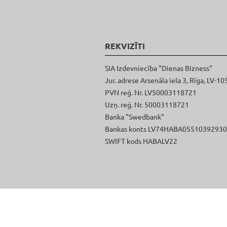
REKVIZĪTI
SIA Izdevniecība "Dienas Bizness"
Jur. adrese Arsenāla iela 3, Rīga, LV-10
PVN reģ. Nr. LV50003118721
Uzņ. reģ. Nr. 50003118721
Banka "Swedbank"
Bankas konts LV74HABA0551039293
SWIFT kods HABALV22