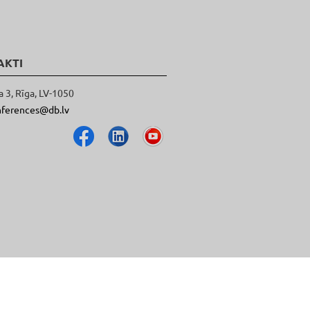
AKTI
a 3, Rīga, LV-1050
nferences@db.lv