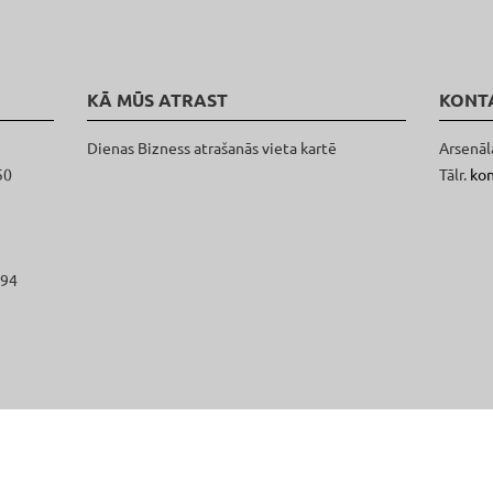
KĀ MŪS ATRAST
KONT
Dienas Bizness atrašanās vieta kartē
Arsenāl
50
Tālr.
ko
094