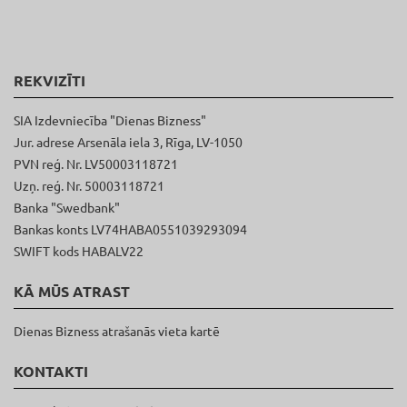
REKVIZĪTI
SIA Izdevniecība "Dienas Bizness"
Jur. adrese Arsenāla iela 3, Rīga, LV-1050
PVN reģ. Nr. LV50003118721
Uzņ. reģ. Nr. 50003118721
Banka "Swedbank"
Bankas konts LV74HABA0551039293094
SWIFT kods HABALV22
KĀ MŪS ATRAST
Dienas Bizness atrašanās vieta kartē
KONTAKTI