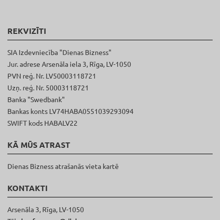
REKVIZĪTI
SIA Izdevniecība "Dienas Bizness"
Jur. adrese Arsenāla iela 3, Rīga, LV-1050
PVN reģ. Nr. LV50003118721
Uzņ. reģ. Nr. 50003118721
Banka "Swedbank"
Bankas konts LV74HABA0551039293094
SWIFT kods HABALV22
KĀ MŪS ATRAST
Dienas Bizness atrašanās vieta kartē
KONTAKTI
Arsenāla 3, Rīga, LV-1050