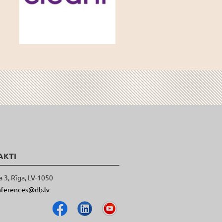
AKTI
a 3, Rīga, LV-1050
nferences@db.lv