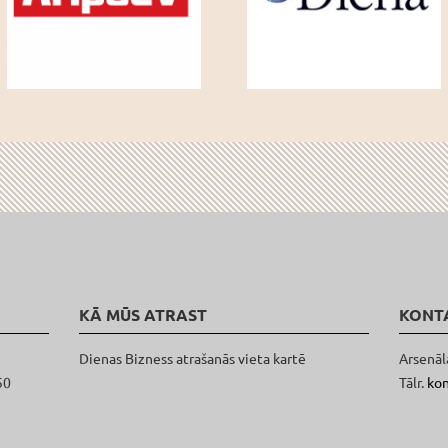
KĀ MŪS ATRAST
KONT
Dienas Bizness atrašanās vieta kartē
Arsenāl
50
Tālr.
ko