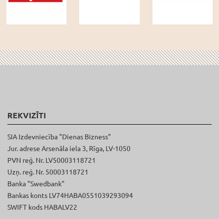
REKVIZĪTI
SIA Izdevniecība "Dienas Bizness"
Jur. adrese Arsenāla iela 3, Rīga, LV-1050
PVN reģ. Nr. LV50003118721
Uzņ. reģ. Nr. 50003118721
Banka "Swedbank"
Bankas konts LV74HABA0551039293094
SWIFT kods HABALV22