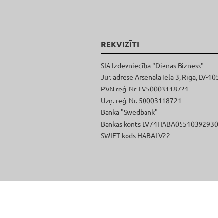
REKVIZĪTI
SIA Izdevniecība "Dienas Bizness"
Jur. adrese Arsenāla iela 3, Rīga, LV-10
PVN reģ. Nr. LV50003118721
Uzņ. reģ. Nr. 50003118721
Banka "Swedbank"
Bankas konts LV74HABA0551039293
SWIFT kods HABALV22