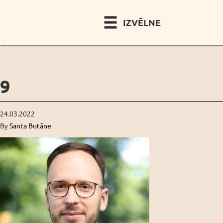
IZVĒLNE
9
24.03.2022
By
Santa Butāne