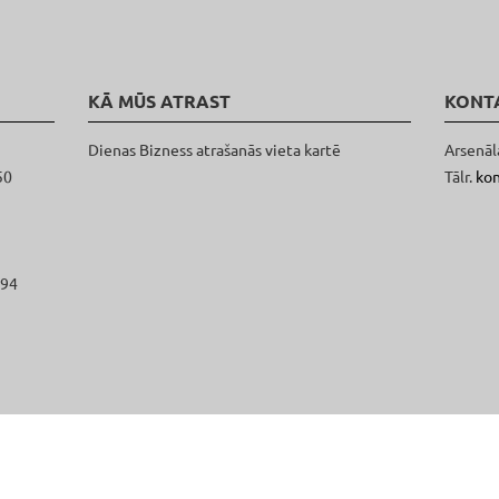
KĀ MŪS ATRAST
KONT
Dienas Bizness atrašanās vieta kartē
Arsenāl
50
Tālr.
ko
094