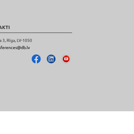
AKTI
a 3, Rīga, LV-1050
nferences@db.lv