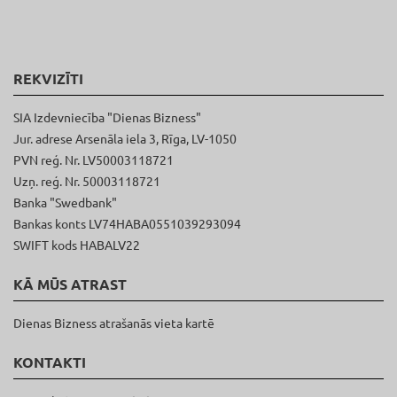
REKVIZĪTI
SIA Izdevniecība "Dienas Bizness"
Jur. adrese Arsenāla iela 3, Rīga, LV-1050
PVN reģ. Nr. LV50003118721
Uzņ. reģ. Nr. 50003118721
Banka "Swedbank"
Bankas konts LV74HABA0551039293094
SWIFT kods HABALV22
KĀ MŪS ATRAST
Dienas Bizness atrašanās vieta kartē
KONTAKTI