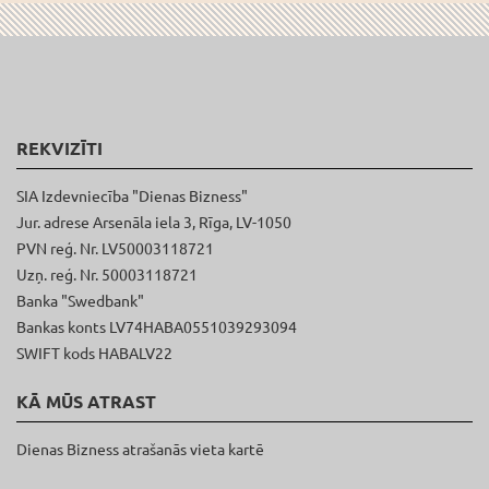
REKVIZĪTI
SIA Izdevniecība "Dienas Bizness"
Jur. adrese Arsenāla iela 3, Rīga, LV-1050
PVN reģ. Nr. LV50003118721
Uzņ. reģ. Nr. 50003118721
Banka "Swedbank"
Bankas konts LV74HABA0551039293094
SWIFT kods HABALV22
KĀ MŪS ATRAST
Dienas Bizness atrašanās vieta kartē