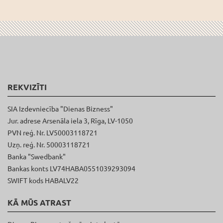
REKVIZĪTI
SIA Izdevniecība "Dienas Bizness"
Jur. adrese Arsenāla iela 3, Rīga, LV-1050
PVN reģ. Nr. LV50003118721
Uzņ. reģ. Nr. 50003118721
Banka "Swedbank"
Bankas konts LV74HABA0551039293094
SWIFT kods HABALV22
KĀ MŪS ATRAST