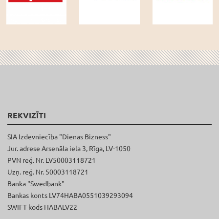
REKVIZĪTI
SIA Izdevniecība "Dienas Bizness"
Jur. adrese Arsenāla iela 3, Rīga, LV-1050
PVN reģ. Nr. LV50003118721
Uzņ. reģ. Nr. 50003118721
Banka "Swedbank"
Bankas konts LV74HABA0551039293094
SWIFT kods HABALV22