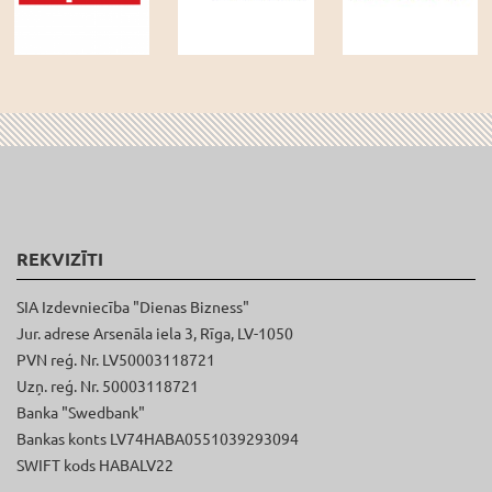
REKVIZĪTI
SIA Izdevniecība "Dienas Bizness"
Jur. adrese Arsenāla iela 3, Rīga, LV-1050
PVN reģ. Nr. LV50003118721
Uzņ. reģ. Nr. 50003118721
Banka "Swedbank"
Bankas konts LV74HABA0551039293094
SWIFT kods HABALV22