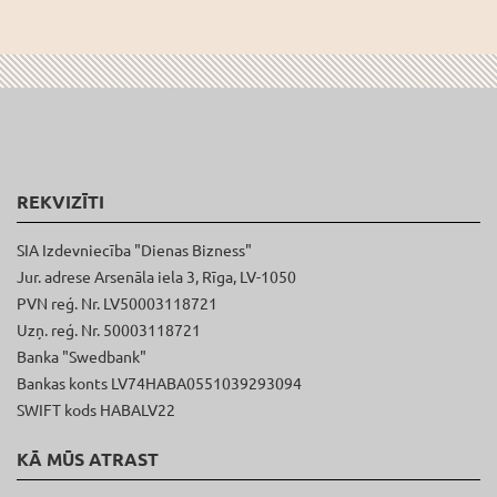
REKVIZĪTI
SIA Izdevniecība "Dienas Bizness"
Jur. adrese Arsenāla iela 3, Rīga, LV-1050
PVN reģ. Nr. LV50003118721
Uzņ. reģ. Nr. 50003118721
Banka "Swedbank"
Bankas konts LV74HABA0551039293094
SWIFT kods HABALV22
KĀ MŪS ATRAST