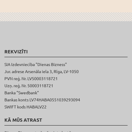
REKVIZĪTI
SIA Izdevniecība "Dienas Bizness"
Jur. adrese Arsenāla iela 3, Rīga, LV-1050
PVN reģ. Nr. LV50003118721
Uzņ. reģ. Nr. 50003118721
Banka "Swedbank"
Bankas konts LV74HABA0551039293094
SWIFT kods HABALV22
KĀ MŪS ATRAST