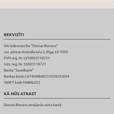
REKVIZĪTI
SIA Izdevniecība "Dienas Bizness"
Jur. adrese Arsenāla iela 3, Rīga, LV-1050
PVN reģ. Nr. LV50003118721
Uzņ. reģ. Nr. 50003118721
Banka "Swedbank"
Bankas konts LV74HABA0551039293094
SWIFT kods HABALV22
KĀ MŪS ATRAST
Dienas Bizness atrašanās vieta kartē