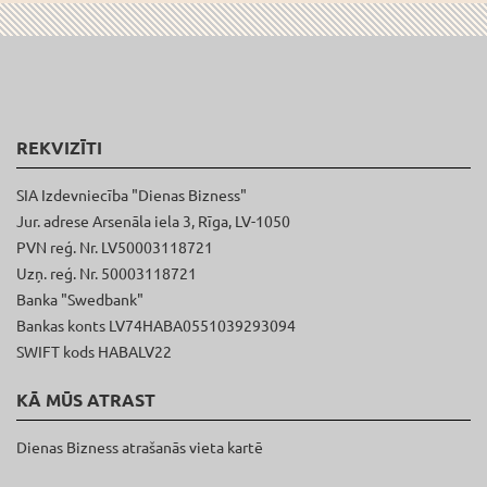
REKVIZĪTI
SIA Izdevniecība "Dienas Bizness"
Jur. adrese Arsenāla iela 3, Rīga, LV-1050
PVN reģ. Nr. LV50003118721
Uzņ. reģ. Nr. 50003118721
Banka "Swedbank"
Bankas konts LV74HABA0551039293094
SWIFT kods HABALV22
KĀ MŪS ATRAST
Dienas Bizness atrašanās vieta kartē