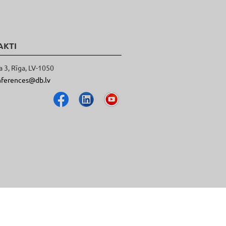
AKTI
a 3, Rīga, LV-1050
nferences@db.lv