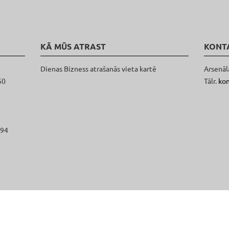
KĀ MŪS ATRAST
KONT
Dienas Bizness atrašanās vieta kartē
Arsenāl
50
Tālr.
ko
094