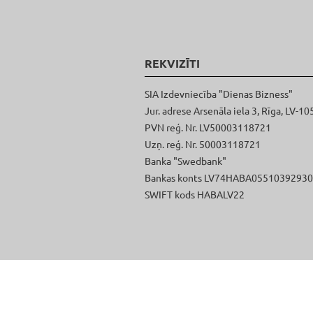
REKVIZĪTI
SIA Izdevniecība "Dienas Bizness"
Jur. adrese Arsenāla iela 3, Rīga, LV-10
PVN reģ. Nr. LV50003118721
Uzņ. reģ. Nr. 50003118721
Banka "Swedbank"
Bankas konts LV74HABA0551039293
SWIFT kods HABALV22