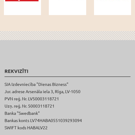
REKVIZĪTI
SIA Izdevniecība "Dienas Bizness"
Jur. adrese Arsenāla iela 3, Rīga, LV-1050
PVN reģ. Nr. LV50003118721
Uzņ. reģ. Nr. 50003118721
Banka "Swedbank"
Bankas konts LV74HABA0551039293094
SWIFT kods HABALV22