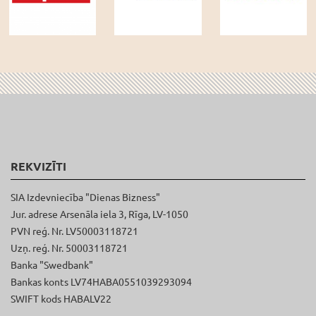
REKVIZĪTI
SIA Izdevniecība "Dienas Bizness"
Jur. adrese Arsenāla iela 3, Rīga, LV-1050
PVN reģ. Nr. LV50003118721
Uzņ. reģ. Nr. 50003118721
Banka "Swedbank"
Bankas konts LV74HABA0551039293094
SWIFT kods HABALV22