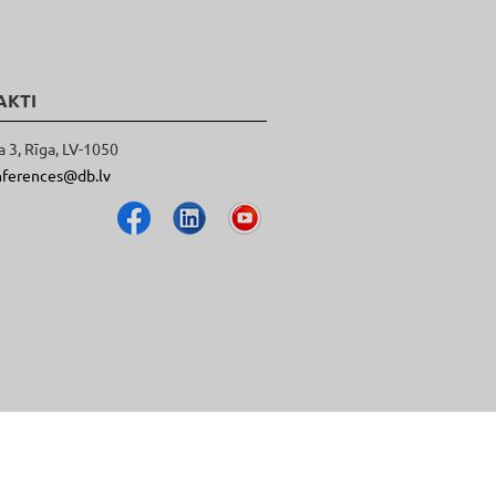
AKTI
a 3, Rīga, LV-1050
nferences@db.lv