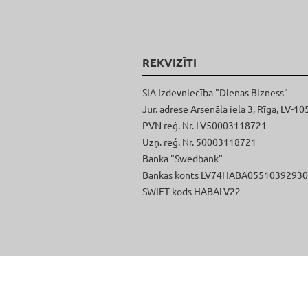
REKVIZĪTI
SIA Izdevniecība "Dienas Bizness"
Jur. adrese Arsenāla iela 3, Rīga, LV-10
PVN reģ. Nr. LV50003118721
Uzņ. reģ. Nr. 50003118721
Banka "Swedbank"
Bankas konts LV74HABA0551039293
SWIFT kods HABALV22