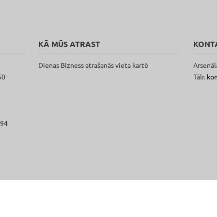
KĀ MŪS ATRAST
KONT
Dienas Bizness atrašanās vieta kartē
Arsenāl
50
Tālr.
ko
094