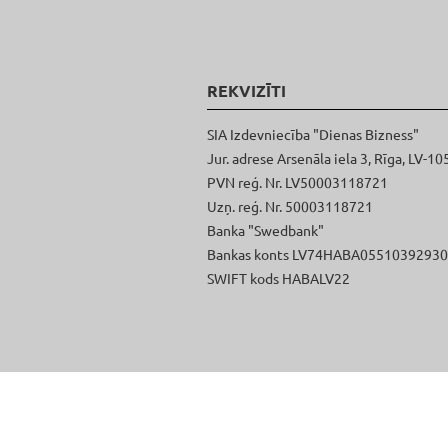
REKVIZĪTI
SIA Izdevniecība "Dienas Bizness"
Jur. adrese Arsenāla iela 3, Rīga, LV-10
PVN reģ. Nr. LV50003118721
Uzņ. reģ. Nr. 50003118721
Banka "Swedbank"
Bankas konts LV74HABA0551039293
SWIFT kods HABALV22