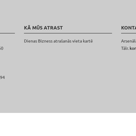
KĀ MŪS ATRAST
KONT
Dienas Bizness atrašanās vieta kartē
Arsenāl
50
Tālr.
ko
094