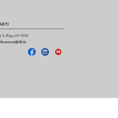
AKTI
a 3, Rīga, LV-1050
nferences@db.lv