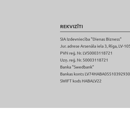
REKVIZĪTI
SIA Izdevniecība "Dienas Bizness"
Jur. adrese Arsenāla iela 3, Rīga, LV-10
PVN reģ. Nr. LV50003118721
Uzņ. reģ. Nr. 50003118721
Banka "Swedbank"
Bankas konts LV74HABA0551039293
SWIFT kods HABALV22