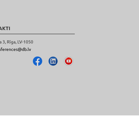
AKTI
a 3, Rīga, LV-1050
nferences@db.lv