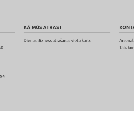
KĀ MŪS ATRAST
KONT
Dienas Bizness atrašanās vieta kartē
Arsenāl
50
Tālr.
ko
094