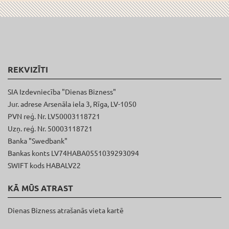
REKVIZĪTI
SIA Izdevniecība "Dienas Bizness"
Jur. adrese Arsenāla iela 3, Rīga, LV-1050
PVN reģ. Nr. LV50003118721
Uzņ. reģ. Nr. 50003118721
Banka "Swedbank"
Bankas konts LV74HABA0551039293094
SWIFT kods HABALV22
KĀ MŪS ATRAST
Dienas Bizness atrašanās vieta kartē