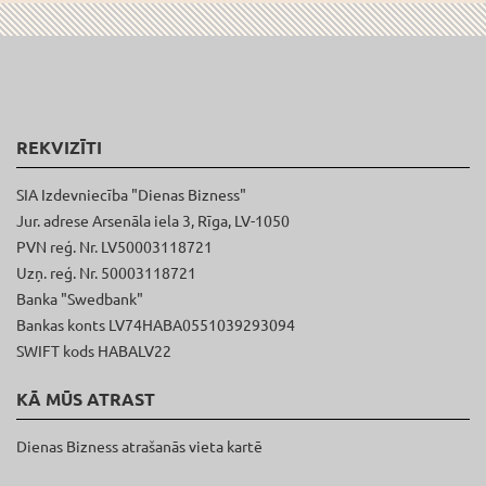
REKVIZĪTI
SIA Izdevniecība "Dienas Bizness"
Jur. adrese Arsenāla iela 3, Rīga, LV-1050
PVN reģ. Nr. LV50003118721
Uzņ. reģ. Nr. 50003118721
Banka "Swedbank"
Bankas konts LV74HABA0551039293094
SWIFT kods HABALV22
KĀ MŪS ATRAST
Dienas Bizness atrašanās vieta kartē