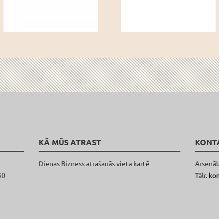
KĀ MŪS ATRAST
KONT
Dienas Bizness atrašanās vieta kartē
Arsenāl
50
Tālr.
ko