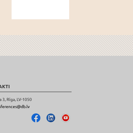
AKTI
a 3, Rīga, LV-1050
nferences@db.lv