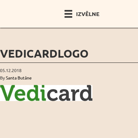
IZVĒLNE
VEDICARDLOGO
05.12.2018
By
Santa Butāne