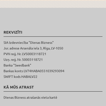
REKVIZĪTI
SIA Izdevniecība "Dienas Bizness"
Jur. adrese Arsenāla iela 3, Rīga, LV-1050
PVN reģ. Nr. LV50003118721
Uzņ. reģ. Nr. 50003118721
Banka "Swedbank"
Bankas konts LV74HABA0551039293094
SWIFT kods HABALV22
KĀ MŪS ATRAST
Dienas Bizness atrašanās vieta kartē