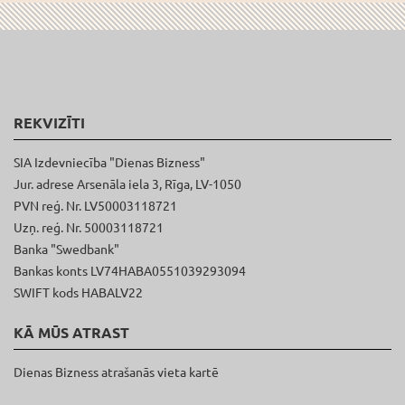
REKVIZĪTI
SIA Izdevniecība "Dienas Bizness"
Jur. adrese Arsenāla iela 3, Rīga, LV-1050
PVN reģ. Nr. LV50003118721
Uzņ. reģ. Nr. 50003118721
Banka "Swedbank"
Bankas konts LV74HABA0551039293094
SWIFT kods HABALV22
KĀ MŪS ATRAST
Dienas Bizness atrašanās vieta kartē