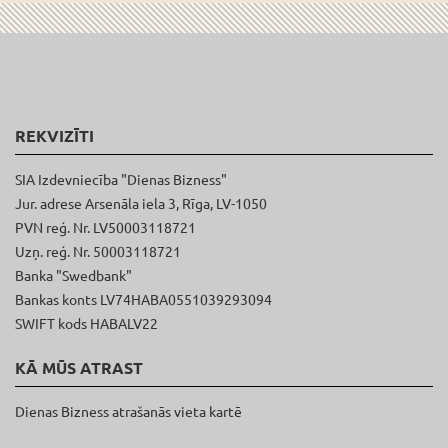
REKVIZĪTI
SIA Izdevniecība "Dienas Bizness"
Jur. adrese Arsenāla iela 3, Rīga, LV-1050
PVN reģ. Nr. LV50003118721
Uzņ. reģ. Nr. 50003118721
Banka "Swedbank"
Bankas konts LV74HABA0551039293094
SWIFT kods HABALV22
KĀ MŪS ATRAST
Dienas Bizness atrašanās vieta kartē