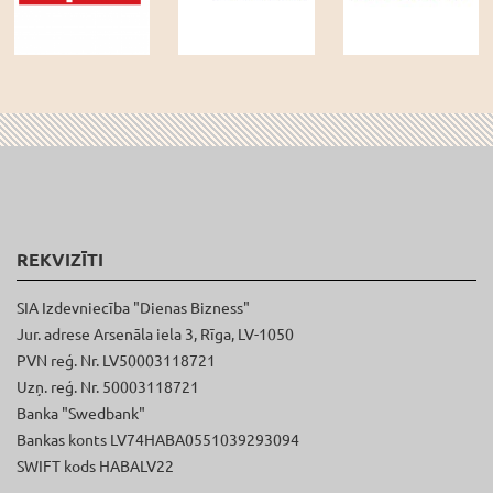
REKVIZĪTI
SIA Izdevniecība "Dienas Bizness"
Jur. adrese Arsenāla iela 3, Rīga, LV-1050
PVN reģ. Nr. LV50003118721
Uzņ. reģ. Nr. 50003118721
Banka "Swedbank"
Bankas konts LV74HABA0551039293094
SWIFT kods HABALV22