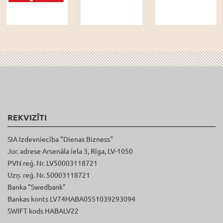
REKVIZĪTI
SIA Izdevniecība "Dienas Bizness"
Jur. adrese Arsenāla iela 3, Rīga, LV-1050
PVN reģ. Nr. LV50003118721
Uzņ. reģ. Nr. 50003118721
Banka "Swedbank"
Bankas konts LV74HABA0551039293094
SWIFT kods HABALV22