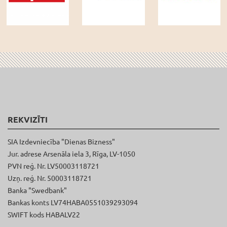
REKVIZĪTI
SIA Izdevniecība "Dienas Bizness"
Jur. adrese Arsenāla iela 3, Rīga, LV-1050
PVN reģ. Nr. LV50003118721
Uzņ. reģ. Nr. 50003118721
Banka "Swedbank"
Bankas konts LV74HABA0551039293094
SWIFT kods HABALV22