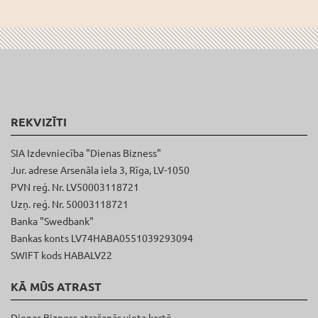
REKVIZĪTI
SIA Izdevniecība "Dienas Bizness"
Jur. adrese Arsenāla iela 3, Rīga, LV-1050
PVN reģ. Nr. LV50003118721
Uzņ. reģ. Nr. 50003118721
Banka "Swedbank"
Bankas konts LV74HABA0551039293094
SWIFT kods HABALV22
KĀ MŪS ATRAST
Dienas Bizness atrašanās vieta kartē