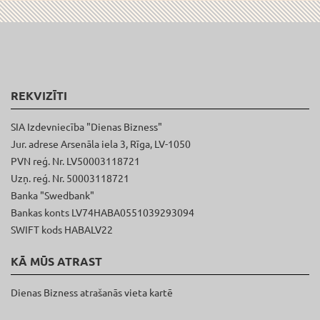
REKVIZĪTI
SIA Izdevniecība "Dienas Bizness"
Jur. adrese Arsenāla iela 3, Rīga, LV-1050
PVN reģ. Nr. LV50003118721
Uzņ. reģ. Nr. 50003118721
Banka "Swedbank"
Bankas konts LV74HABA0551039293094
SWIFT kods HABALV22
KĀ MŪS ATRAST
Dienas Bizness atrašanās vieta kartē