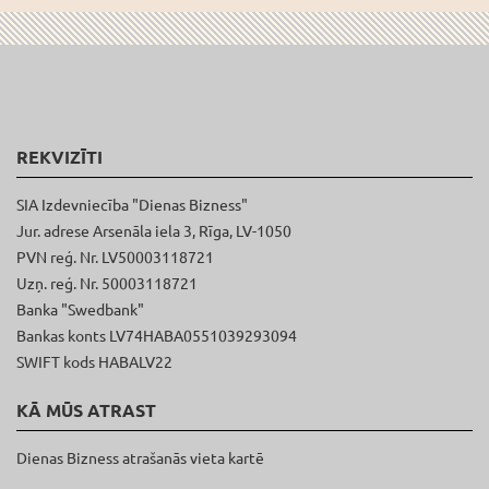
REKVIZĪTI
SIA Izdevniecība "Dienas Bizness"
Jur. adrese Arsenāla iela 3, Rīga, LV-1050
PVN reģ. Nr. LV50003118721
Uzņ. reģ. Nr. 50003118721
Banka "Swedbank"
Bankas konts LV74HABA0551039293094
SWIFT kods HABALV22
KĀ MŪS ATRAST
Dienas Bizness atrašanās vieta kartē