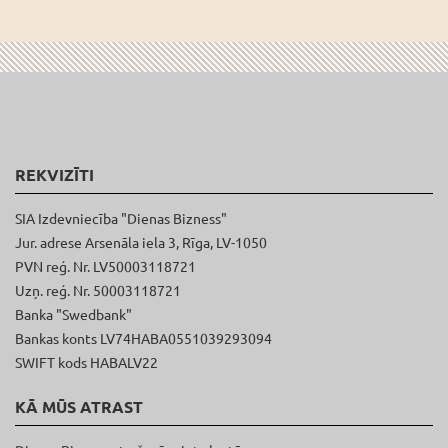
REKVIZĪTI
SIA Izdevniecība "Dienas Bizness"
Jur. adrese Arsenāla iela 3, Rīga, LV-1050
PVN reģ. Nr. LV50003118721
Uzņ. reģ. Nr. 50003118721
Banka "Swedbank"
Bankas konts LV74HABA0551039293094
SWIFT kods HABALV22
KĀ MŪS ATRAST