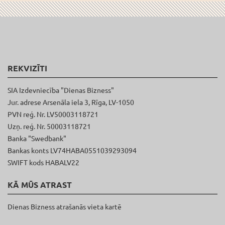
REKVIZĪTI
SIA Izdevniecība "Dienas Bizness"
Jur. adrese Arsenāla iela 3, Rīga, LV-1050
PVN reģ. Nr. LV50003118721
Uzņ. reģ. Nr. 50003118721
Banka "Swedbank"
Bankas konts LV74HABA0551039293094
SWIFT kods HABALV22
KĀ MŪS ATRAST
Dienas Bizness atrašanās vieta kartē